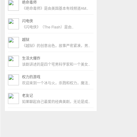
绝命毒师
《绝命毒师》是由美国基本有线频道AM..
闪电侠
《闪电侠》（The Flash）是由..
越狱
《越狱》的创意出色，故事严密紧凑，男..
生活大爆炸
该剧讲述的是四个宅男科学家和一个美女..
权力的游戏
欢迎来到一个冰与火，杀戮和权力，魔法..
老友记
如果聊起自己最爱的经典美剧，无论是成..