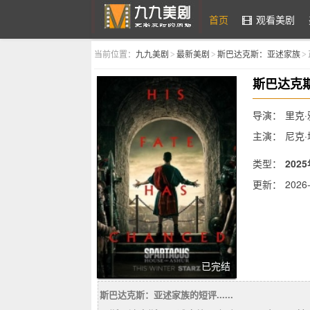
首页
观看美剧
当前位置：
九九美剧
最新美剧
斯巴达克斯：亚述家族
>
>
>
九九美剧
斯巴达克
导演：
里克
主演：
尼克·
·劳莱丝,伊万
类型：
202
更新：
2026-
简介：
已完结
该剧为原版的
塔拉贝Nic
斯巴达克斯：亚述家族的短评......
斯并终结奴