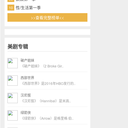
性/生活第一季
10
>>查看完整榜单<<
美剧专辑
破产姐妹
《破产姐妹》（2 Broke Gir..
西部世界
《西部世界》是2016年HBO发行的..
汉尼拔
《汉尼拔》（Hannibal）是米高..
绿箭侠
《绿箭侠》（Arrow）是格里格·伯..