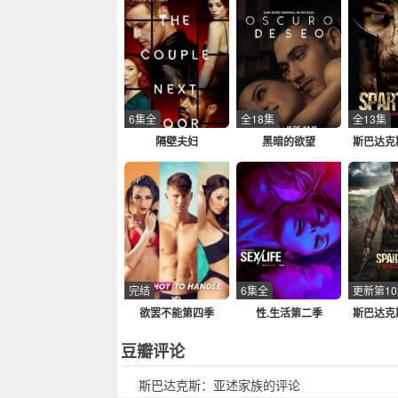
6集全
全18集
全13集
隔壁夫妇
黑暗的欲望
斯巴达克
完结
6集全
更新第1
欲罢不能第四季
性.生活第二季
斯巴达克
豆瓣评论
斯巴达克斯：亚述家族的评论