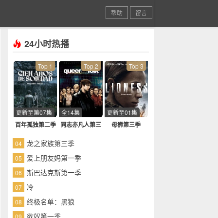
帮助
留言
24小时热播
Top 1
Top 2
Top 3
更新至第07集
全14集
更新至01集
百年孤独第二季
同志亦凡人第三
母狮第三季
季
龙之家族第三季
04
爱上朋友妈第一季
05
斯巴达克斯第一季
06
冷
07
终极名单：黑狼
08
欲奴第一季
09