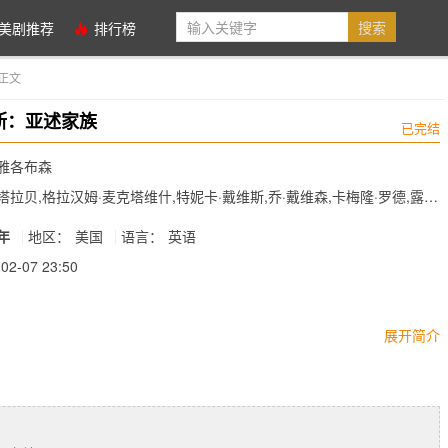
美剧推荐
排行榜
正文
斯：亚述家族
已完结
·雅各布森
塔拉贝,格拉汉姆·麦克塔维什,特妮卡·戴维斯,乔·戴维森,卡梅隆·罗德,露西
娜·巴克罗,乔治·韦伯..
5年
地区：
美国
语言：
英语
02-07 23:50
展开简介
后续和拓展，如果《斯巴达克斯：复仇》第二季的结尾，Ashur（尼克·
kE.Tarabay饰）没有死在维苏威山，如果他因为帮助罗马人杀掉斯巴达克
隶反叛而被赠与了曾属于巴蒂塔斯的角斗士学院，会怎么样？