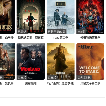
已完结
更新至第07集
全8集
斯：血与沙
斯巴达克斯：亚述家
1923第二季
怪奇物语第五季
族
0集
已完结
已完结
更新至8集
斯：复仇第
黑帮领地
行尸走肉：达里尔·迪
风骚女子第二季
二季
克森第三季