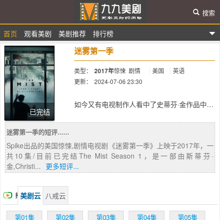
搜索
首页
观看美剧
美剧推荐
排行榜
九九美剧
迷雾第一季
类型：
2017年
惊悚
剧情
美国
英语
更新：
2024-07-06 23:30
简介：
如今又有电视制作人看中了史蒂芬·金作品中知
已完结
名度较高的《迷雾》(The Mist)，计划基于这
部小说制作一部惊悚题材的美剧。《迷雾》应
迷雾第一季的短评......
该算是史蒂芬·金作品中知名度相对较高的一
部，讲述一个发生在缅因州小镇的恐怖故事：
Spike出品的美国惊悚,剧情电视剧《迷雾第一季》上映于2017年，一
一场厚重的迷雾突然席卷小镇，迷雾中隐藏着
共10集/目前已完结The Mist Season 1，是一部由斯蒂芬·
神秘的邪恶怪兽，几乎一切生物都在它的攻击
金,Christi...
更多短评...
范围之内。受困的人竭尽全力，想要逃脱这场
迷雾带来的致命威胁。如今韦恩斯坦旗下的
Dimension Television希望基于这部小说制作
美剧云
八戒云
播
一部原创剧集，虽然沿用书中的设定，但剧情
将拓展开来，讲述一个有些不同的特殊故事。
放
第01集
第02集
第03集
第04集
第05集