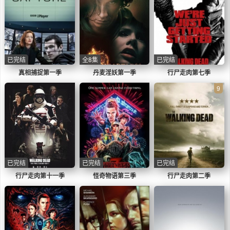
已完结
全8集
已完结
真相捕捉第一季
丹麦淫妖第一季
行尸走肉第七季
9
已完结
已完结
已完结
行尸走肉第十一季
怪奇物语第三季
行尸走肉第二季