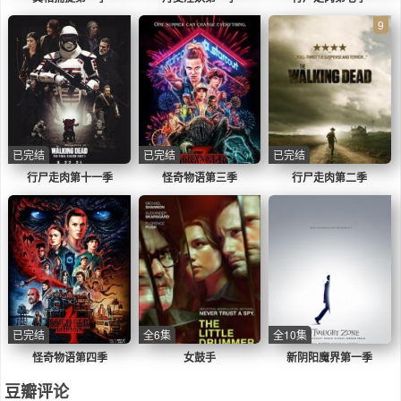
9
已完结
已完结
已完结
行尸走肉第十一季
怪奇物语第三季
行尸走肉第二季
已完结
全6集
全10集
怪奇物语第四季
女鼓手
新阴阳魔界第一季
豆瓣评论