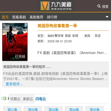
搜索
首页
观看美剧
美剧推荐
排行榜
九九美剧
美国恐怖故事集第一季
类型：
2021年
惊悚
悬疑
剧情
美国
英语
更新：
2025-08-31 23:50
简介：
FX 美剧《美国恐怖故事》（American Horror
已完结
Story）热播多年后，即将推出衍生剧《美国恐
怖故事集》（中文暂译，American Horror
美国恐怖故事集第一季的短评......
Stories），以单集独立情节的方式，带给观众
一个又一个骇人的故事！官方今发布前导预
FX出品的美国惊悚,悬疑,剧情电视剧《美国恐怖故事集第一季》上映
告，身为《美国恐怖故事》的忠实粉丝应该一
于2021年，一共7集/目前已完结American Horror Stories Season ...
眼就可以看出它与母剧间的关联，熟悉的橡胶
更多短评...
人又出现在观众眼前。主创瑞恩墨菲（Ryan
Murphy）先前曾表示，《美国恐怖故事集》会
深入探讨恐怖的神话和传说，观众透过《美国
优酷云
美剧云
闪电云
播
恐怖故事》认识和喜爱的众多卡司都会现身其
中。
放
第01集
第02集
第03集
第04集
第05集