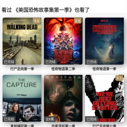
看过 《美国恐怖故事集第一季》也看了
9.6
8.8
已完结
已完结
已完结
行尸走肉第一季
怪奇物语第二季
怪奇物语第一季
9.1
已完结
全8集
已完结
真相捕捉第一季
丹麦淫妖第一季
行尸走肉第七季