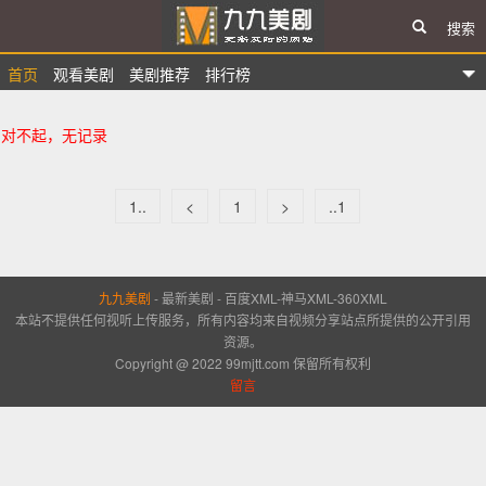
搜索
首页
观看美剧
美剧推荐
排行榜
九九美剧
对不起，无记录
1..
<
1
>
..1
九九美剧
-
最新美剧
-
百度XML
-
神马XML
-
360XML
本站不提供任何视听上传服务，所有内容均来自视频分享站点所提供的公开引用
资源。
Copyright @ 2022 99mjtt.com 保留所有权利
留言