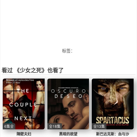
标签：
看过 《少女之死》也看了
6集全
全18集
全13集
隔壁夫妇
黑暗的欲望
斯巴达克斯：血与沙