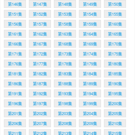
第146集
第147集
第148集
第149集
第150集
第151集
第152集
第153集
第154集
第155集
第156集
第157集
第158集
第159集
第160集
第161集
第162集
第163集
第164集
第165集
第166集
第167集
第168集
第169集
第170集
第171集
第172集
第173集
第174集
第175集
第176集
第177集
第178集
第179集
第180集
第181集
第182集
第183集
第184集
第185集
第186集
第187集
第188集
第189集
第190集
第191集
第192集
第193集
第194集
第195集
第196集
第197集
第198集
第199集
第200集
第201集
第202集
第203集
第204集
第205集
第206集
第207集
第208集
第209集
第210集
第211集
第212集
第213集
第214集
第215集