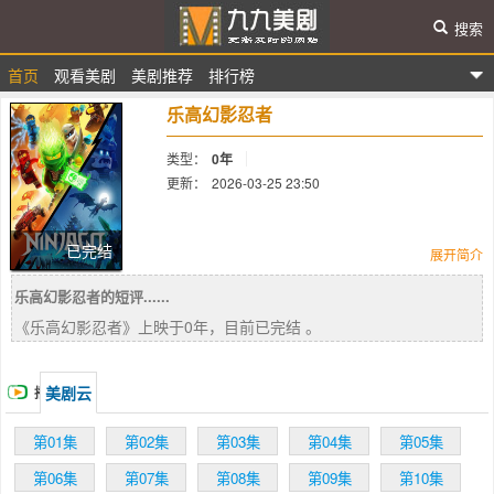
搜索
首页
观看美剧
美剧推荐
排行榜
九九美剧
乐高幻影忍者
类型：
0年
更新：
2026-03-25 23:50
简介：
已完结
展开简介
乐高幻影忍者的短评......
After the events of Ninjago: Masters of
《乐高幻影忍者》上映于0年，目前已完结 。
Spinjitzu (2011), the ninja: Kai, Jay, Cole, Zane,
Lloyd and Nya, face even greater threats who
want to disturb the peace in the land of Ninjago.
美剧云
播
放
第01集
第02集
第03集
第04集
第05集
第06集
第07集
第08集
第09集
第10集