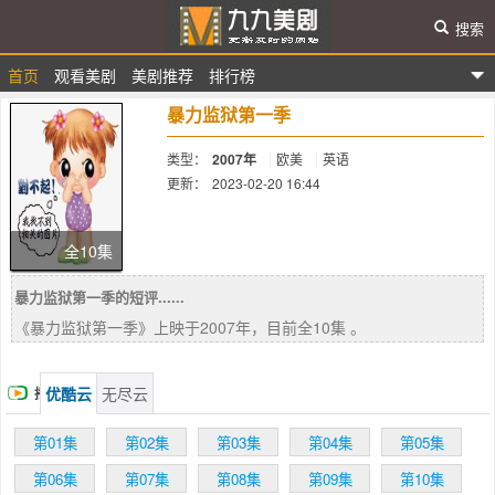
搜索
首页
观看美剧
美剧推荐
排行榜
九九美剧
暴力监狱第一季
类型：
2007年
欧美
英语
更新：
2023-02-20 16:44
简介：
全10集
暴力监狱第一季的短评......
《暴力监狱第一季》上映于2007年，目前全10集 。
优酷云
无尽云
播
放
第01集
第02集
第03集
第04集
第05集
第06集
第07集
第08集
第09集
第10集