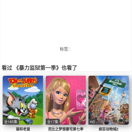
标签：
看过 《暴力监狱第一季》也看了
全185集
全17集
HD
猫和老鼠
芭比之梦想豪宅第七季
疯狂动物城2