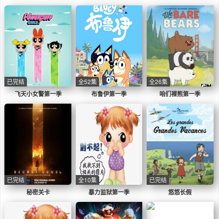
已完结
全52集
全26集
飞天小女警第一季
布鲁伊第一季
咱们裸熊第一季
已完结
全10集
已完结
秘密关卡
暴力监狱第一季
悠悠长假