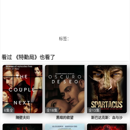
标签：
看过 《特勤局》也看了
6集全
全18集
全13集
隔壁夫妇
黑暗的欲望
斯巴达克斯：血与沙