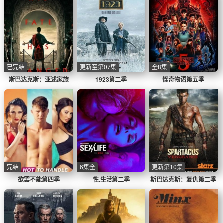
已完结
更新至第07集
全8集
斯巴达克斯：亚述家族
1923第二季
怪奇物语第五季
完结
6集全
更新第10集
欲罢不能第四季
性.生活第二季
斯巴达克斯：复仇第二季