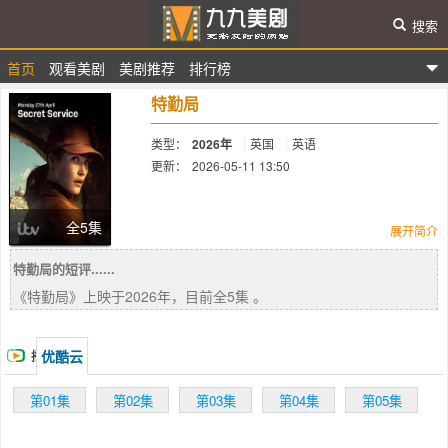
搜索
首页
观看美剧
美剧推荐
排行榜
九九美剧
特勤局
类型：
2026年
英国
英语
更新：
2026-05-11 13:50
简介：
全5集
展开简介
特勤局的短评......
MI6俄罗斯主管凯特·亨德森，表面是普通的公
《特勤局》上映于2026年，目前全5集 。
务员妻子与母亲，实则是英国情报机构的顶尖
特工。在一次马耳他卧底行动中，她发现一名
英国高层政客可能是俄罗斯间谍。随着调查深
优酷云
播
入，她的婚姻、家庭与职业都陷入危机，...
放
第01集
第02集
第03集
第04集
第05集