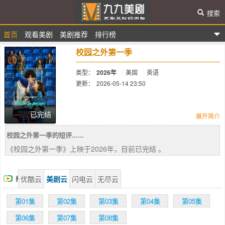
搜索
首页
观看美剧
美剧推荐
排行榜
九九美剧
校园之外第一季
类型：
2026年
美国
英语
更新：
2026-05-14 23:50
简介：
已完结
展开简介
校园之外第一季的短评......
这部以大学校园为背景的浪漫爱情剧，讲
《校园之外第一季》上映于2026年，目前已完结 。
述了一位音乐系学生和大学冰球明星之间一段
意想不到的爱情故事，通过深厚的友谊和持久
的羁绊，探讨了爱情和成人世界的复杂性。
优酷云
美剧云
闪电云
无尽云
播
放
第01集
第02集
第03集
第04集
第05集
第06集
第07集
第08集