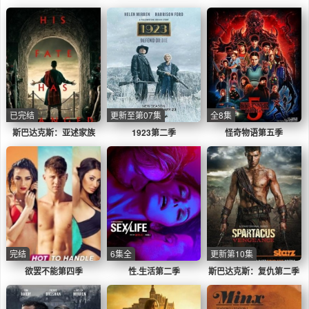
已完结
更新至第07集
全8集
斯巴达克斯：亚述家族
1923第二季
怪奇物语第五季
完结
6集全
更新第10集
欲罢不能第四季
性.生活第二季
斯巴达克斯：复仇第二季