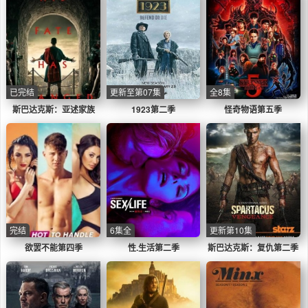
已完结
更新至第07集
全8集
斯巴达克斯：亚述家族
1923第二季
怪奇物语第五季
完结
6集全
更新第10集
欲罢不能第四季
性.生活第二季
斯巴达克斯：复仇第二季