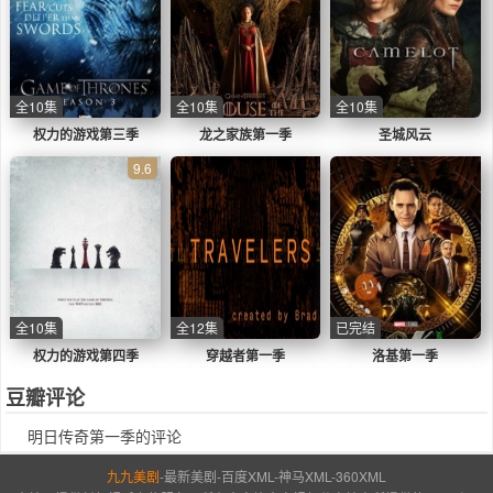
全10集
全10集
全10集
权力的游戏第三季
龙之家族第一季
圣城风云
9.6
全10集
全12集
已完结
权力的游戏第四季
穿越者第一季
洛基第一季
豆瓣评论
明日传奇第一季的评论
九九美剧
-
最新美剧
-
百度XML
-
神马XML
-
360XML