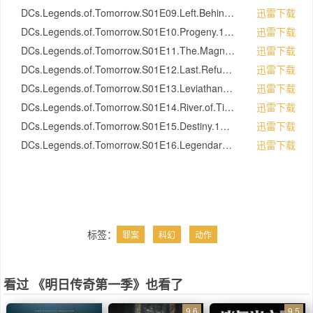
DCs.Legends.of.Tomorrow.S01E09.Left.Behind.1080p.WEB-DL.DD5.1.H.264-LoT.mkv
迅雷下载
DCs.Legends.of.Tomorrow.S01E10.Progeny.1080p.WEB-DL.DD5.1.H.264-LoT.mkv
迅雷下载
DCs.Legends.of.Tomorrow.S01E11.The.Magnificent.Eight.1080p.WEB-DL.DD5.1.H.264-LoT.mkv
迅雷下载
DCs.Legends.of.Tomorrow.S01E12.Last.Refuge.1080p.WEB-DL.DD5.1.H.264-LoT.mkv
迅雷下载
DCs.Legends.of.Tomorrow.S01E13.Leviathan.1080p.WEB-DL.DD5.1.H.264-LoT.mkv
迅雷下载
DCs.Legends.of.Tomorrow.S01E14.River.of.Time.1080p.WEB-DL.DD5.1.H.264-LoT.mkv
迅雷下载
DCs.Legends.of.Tomorrow.S01E15.Destiny.1080p.WEB-DL.DD5.1.H.264-LoT.mkv
迅雷下载
DCs.Legends.of.Tomorrow.S01E16.Legendary.1080p.WEB-DL.DD5.1.H.264-LoT.mkv
迅雷下载
标签：
罪案
科幻
动作
看过 《明日传奇第一季》也看了
9.6
9.5