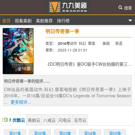
搜索
首页
观看美剧
美剧推荐
排行榜
九九美剧
明日传奇第一季
类型：
2016年
动作
科幻
罪案
美国
英语
更新：
2023-11-28 21:31
简介：
《DC明日传奇》是DC联手CW台拍摄的第三
全16集
部超级英雄美剧，今天公开了全新的影视剧
照，新剧采用了《闪电侠》和《绿箭侠》的平
明日传奇第一季的短评......
行世界，闪电侠、绿箭侠、原子侠、火风暴、
冷冻队长、热浪、白金丝雀、鹰女组成的明日
CW出品的美国动作,科幻,罪案电视剧《明日传奇第一季》上映于
传奇，共同拯救地球。
2016年，一共16集/目前全16集DC‘s Legends of Tomorrow Season
另外已成为《Legends of Tomorrow》演员的
...
更多短评...
Caity Lotz，她的角色Sara Lance在《绿箭
侠》被杀，而CW总裁确定了她是继续饰演这
角色，而剧中可见她是白金丝雀的装扮，传闻
优酷云
美剧云
八戒云
闪电云
无尽云
播
她会用《绿箭侠》中的再生泉水复活。
放
第01集
第02集
第03集
第04集
第05集