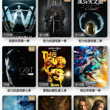
已完结
全10集
全10集
西部世界第一季
权力的游戏第一季
权力的游戏第二季
8.2
完结
已完结
全16集
权力的游戏第七季
黑袍纠察队第三季
明日传奇第一季
9.5