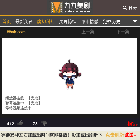
搜索
首页
最新美剧
魔幻科幻
灵异惊悚
都市情感
犯罪历史
九九美剧
上一集
下一集
99mjtt.com
选秀综艺
动漫卡通
报错
-
412
73
点击刷新
试试~
等待35秒左右加载出时间就能播放！没加载出刷新下