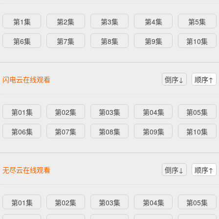
第1集
第2集
第3集
第4集
第5集
第6集
第7集
第8集
第9集
第10集
闪电云在线观看
倒序↓
顺序↑
第01集
第02集
第03集
第04集
第05集
第06集
第07集
第08集
第09集
第10集
无尽云在线观看
倒序↓
顺序↑
第01集
第02集
第03集
第04集
第05集