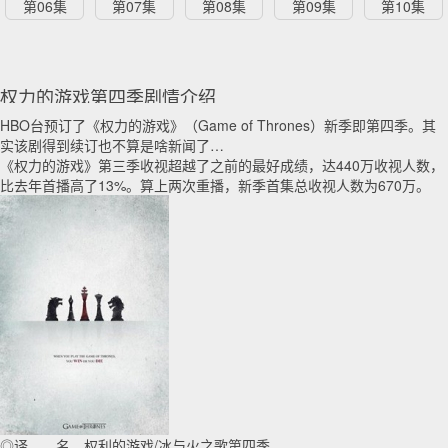
第06集
第07集
第08集
第09集
第10集
权力的游戏第四季剧情介绍
HBO台预订了《权力的游戏》（Game of Thrones）新季即第四季。其
实该剧得到续订也不算是啥新闻了…
《权力的游戏》第三季收视超越了之前的最好成绩，达440万收视人数，
比去年首播高了13%。算上两次重播，新季首集总收视人数为670万。
◎译 名 权利的游戏/冰与火之歌第四季