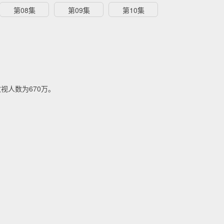
第08集
第09集
第10集
视人数为670万。