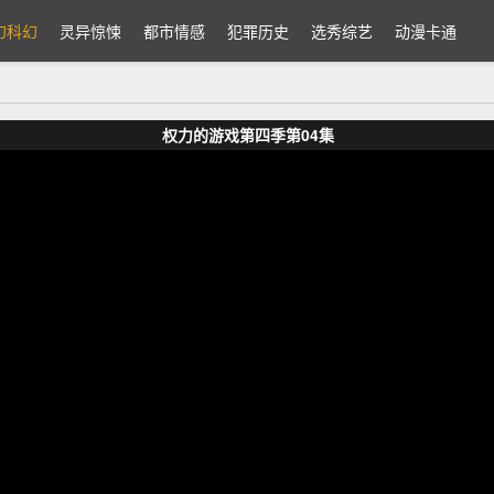
幻科幻
灵异惊悚
都市情感
犯罪历史
选秀综艺
动漫卡通
权力的游戏第四季第04集