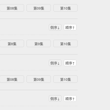
第08集
第09集
第10集
倒序↓
顺序↑
第8集
第9集
第10集
倒序↓
顺序↑
第08集
第09集
第10集
倒序↓
顺序↑