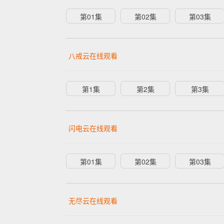
第01集
第02集
第03集
八戒云在线观看
第1集
第2集
第3集
闪电云在线观看
第01集
第02集
第03集
无尽云在线观看