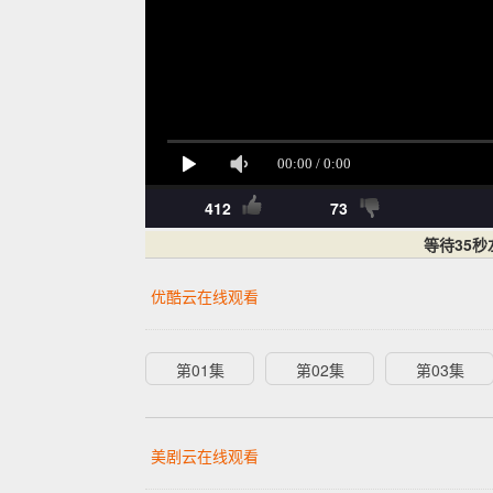
412
73
等待35
优酷云在线观看
第01集
第02集
第03集
美剧云在线观看