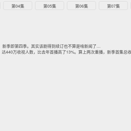
第04集
第05集
第06集
第07集
ones）新季即第四季。其实该剧得到续订也不算是啥新闻了…
达440万收视人数，比去年首播高了13%。算上两次重播，新季首集总收