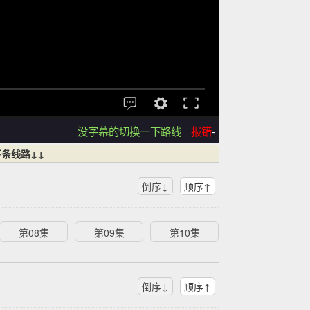
没字幕的切换一下路线
报错
-
条线路↓↓
倒序↓
顺序↑
第08集
第09集
第10集
倒序↓
顺序↑