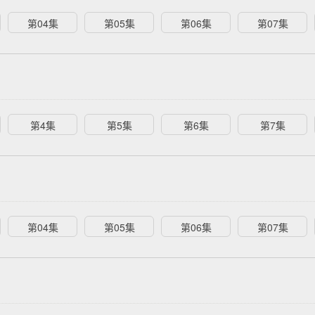
第04集
第05集
第06集
第07集
第4集
第5集
第6集
第7集
第04集
第05集
第06集
第07集