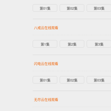
第01集
第02集
第03集
八戒云在线观看
第1集
第2集
第3集
闪电云在线观看
第01集
第02集
第03集
无尽云在线观看