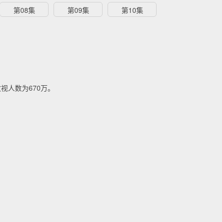
第08集
第09集
第10集
视人数为670万。