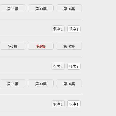
第08集
第09集
第10集
倒序↓
顺序↑
第8集
第9集
第10集
倒序↓
顺序↑
第08集
第09集
第10集
倒序↓
顺序↑