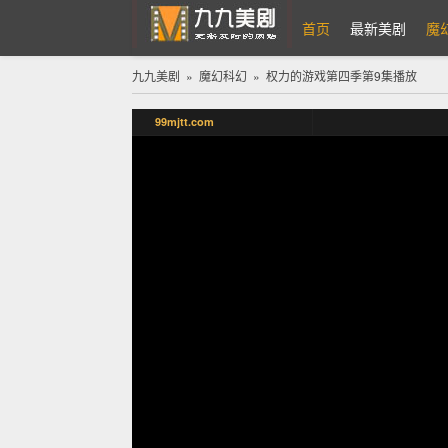
首页
最新美剧
魔
九九美剧
»
魔幻科幻
»
权力的游戏第四季
第9集播放
九九美剧
99mjtt.com