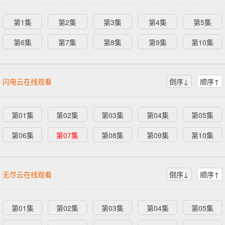
第1集
第2集
第3集
第4集
第5集
第6集
第7集
第8集
第9集
第10集
闪电云在线观看
倒序↓
顺序↑
第01集
第02集
第03集
第04集
第05集
第06集
第07集
第08集
第09集
第10集
无尽云在线观看
倒序↓
顺序↑
第01集
第02集
第03集
第04集
第05集