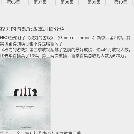
第06集
第07集
第08集
第09集
第10集
权力的游戏第四季剧情介绍
HBO台预订了《权力的游戏》（Game of Thrones）新季即第四季。其
实该剧得到续订也不算是啥新闻了…
《权力的游戏》第三季收视超越了之前的最好成绩，达440万收视人数，
比去年首播高了13%。算上两次重播，新季首集总收视人数为670万。
◎译 名 权利的游戏/冰与火之歌第四季