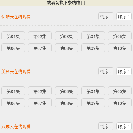
或者切换下条线路↓↓
优酷云在线观看
倒序↓
顺序↑
第01集
第02集
第03集
第04集
第05集
第06集
第07集
第08集
第09集
第10集
美剧云在线观看
倒序↓
顺序↑
第01集
第02集
第03集
第04集
第05集
第06集
第07集
第08集
第09集
第10集
八戒云在线观看
倒序↓
顺序↑