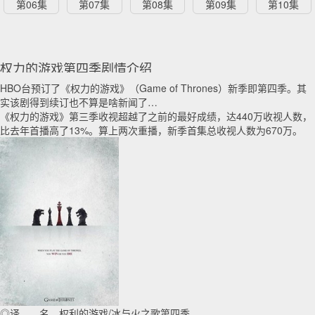
第06集
第07集
第08集
第09集
第10集
权力的游戏第四季剧情介绍
HBO台预订了《权力的游戏》（Game of Thrones）新季即第四季。其
实该剧得到续订也不算是啥新闻了…
《权力的游戏》第三季收视超越了之前的最好成绩，达440万收视人数，
比去年首播高了13%。算上两次重播，新季首集总收视人数为670万。
◎译 名 权利的游戏/冰与火之歌第四季