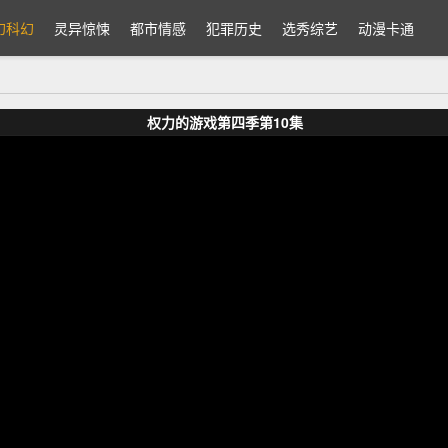
幻科幻
灵异惊悚
都市情感
犯罪历史
选秀综艺
动漫卡通
权力的游戏第四季第10集