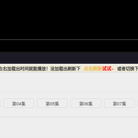
点击刷新
试试~
秒左右加载出时间就能播放！没加载出刷新下
或者切换下
第04集
第05集
第06集
第07集