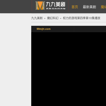
首页
最新美剧
魔
九九美剧
»
魔幻科幻
»
权力的游戏第四季
第10集播放
九九美剧
99mjtt.com