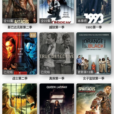
全10集
全22集
本季终
斯巴达克斯第二季
越狱第一季
1993第一季
8.6
已完结
已完结
更新第13集
战士第二季
真探第一季
女子监狱第一季