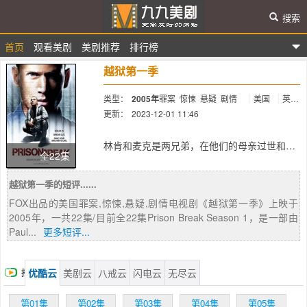
搜索
首页
观看美剧
美剧推荐
排行榜
九九美剧
越狱第一季
类型：
2005年
罪案
惊悚
悬疑
剧情
美国
英
语,西班牙语
更新：
2023-12-01 11:46
简介：
林肯和麦克是两兄弟，在他们的母亲过世和父
全22集
亲失踪之后，他们就互相照顾，相依为命。林
肯和麦克在天资方面有着天壤之别，哥哥林肯
越狱第一季的短评......
平凡‘庸碌无为，是个街头小混混，而弟弟从小
学习就很优秀，人也很聪明。但是在父母双双
FOX出品的美国罪案,惊悚,悬疑,剧情电视剧《越狱第一季》上映于
都不在的时候一直是哥哥照顾着弟弟，虽然林
2005年，一共22集/目前全22集Prison Break Season 1，是一部由
肯是个街头混混，但是他却瞒着弟弟借了9万
Paul...
更多短评...
元的高利贷，并且谎称说是母亲的保险。弟弟
麦克就是凭着这笔钱成功的成了一名出色的建
筑结构工程师，并且成为了上层社会的人。
优酷云
美剧云
八戒云
闪电云
无尽云
播
林肯为了偿还高额的高利贷，被迫去枪杀一个
人，但当林肯已经做好准备按原计划来到停车
放
第01集
第02集
第03集
第04集
第05集