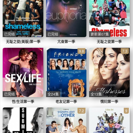
已完结
已完结
更新第07集
无耻之徒(美版)第一季
亢奋第一季
无耻之徒第一季
9.8
7.3
已完结
全24集
全13集
性/生活第一季
老友记第一季
情妇第一季
7.2
9