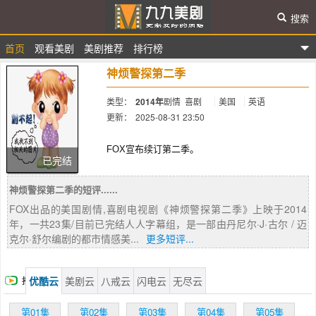
搜索
首页
观看美剧
美剧推荐
排行榜
九九美剧
神烦警探第二季
类型：
2014年
剧情
喜剧
美国
英语
更新：
2025-08-31 23:50
简介：
FOX宣布续订第二季。
已完结
神烦警探第二季的短评......
FOX出品的美国剧情,喜剧电视剧《神烦警探第二季》上映于2014
年，一共23集/目前已完结人人字幕组，是一部由丹尼尔·J·古尔 / 迈
克尔·舒尔编剧的都市情感美...
更多短评...
优酷云
美剧云
八戒云
闪电云
无尽云
播
放
第01集
第02集
第03集
第04集
第05集