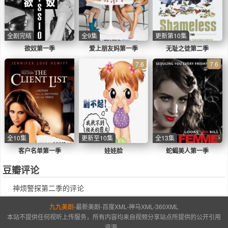
全剧完结
全9集
更新第10集
欲奴第一季
爱上朋友妈第一季
无耻之徒第二季
7.6
7.6
全10集
更新至10集
全13集
客户名单第一季
娃娃脸
蛇蝎美人第一季
豆瓣评论
神烦警探第二季的评论
九九美剧
-
最新美剧
-
百度XML
-
神马XML
-
360XML
本站不提供任何视听上传服务，所有内容均来自视频分享站点所提供的公开引用
资源。