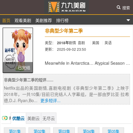
搜索
首页
观看美剧
美剧推荐
排行榜
九九美剧
非典型少年第二季
类型：
2018年
剧情
喜剧
美国
英语
更新：
2025-09-02 23:50
简介：
Meanwhile in Antarctica… Atypical Season 2
已完结
streams September 7th on Netflix
非典型少年第二季的短评......
Netflix出品的美国剧情,喜剧电视剧《非典型少年第二季》上映于
2018年，一共10集/目前已完结人人字幕组，是一部由罗比亚·拉希
德,D.J.·Ryan,Bo...
更多短评...
优酷云
美剧云
无尽云
播
放
第01集
第02集
第03集
第04集
第05集