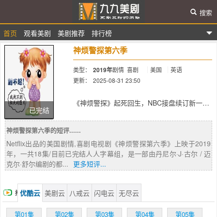
搜索
首页
观看美剧
美剧推荐
排行榜
九九美剧
神烦警探第六季
类型：
2019年
剧情
喜剧
美国
英语
更新：
2025-08-31 23:50
简介：
《神烦警探》起死回生，NBC接盘续订新一季
已完结
#兼具破案和搞笑一体的剧集《神烦警探》最
近命运可谓和它经常有些无厘头的剧情一样
神烦警探第六季的短评......
了。昨天Fox宣布取消续订该剧第六季，这让
该剧的广大粉丝们心碎不已，立刻发起了续订
Netflix出品的美国剧情,喜剧电视剧《神烦警探第六季》上映于2019
请愿。据悉，Hulu Netflix均曾有意向接手该
年，一共18集/目前已完结人人字幕组，是一部由丹尼尔·J·古尔 / 迈
剧，但最终都不了了之。好在随后，主创
克尔·舒尔编剧的都...
更多短评...
Michael Goor宣布NBC正式接手该剧。NBC将
续订剧集第六季，共12集。NBC曾经是非黄金
时段喜剧霸主，但近几年逐渐将发展重心转移
优酷云
美剧云
八戒云
闪电云
无尽云
播
到了真人秀和长时程剧集上，此次接手《神烦
警探》的确让小编有点惊喜。NBC高层Roger
放
第01集
第02集
第03集
第04集
第05集