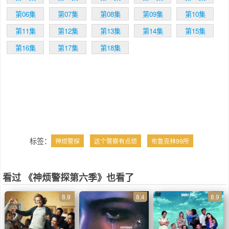
Greenblatt对此解释：之前把这部剧卖给Fox
之后，电视台就一直很后悔；趁此机会，电视
第06集
第07集
第08集
第09集
第10集
台就出手让这部剧带回到合适的家了。
第11集
第12集
第13集
第14集
第15集
第16集
第17集
第18集
标签：
神烦警探
这个警察有点烦
布鲁克林99所
看过 《神烦警探第六季》也看了
8.9
8.4
8.9