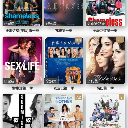
已完结
已完结
更新第07集
无耻之徒(美版)第一季
亢奋第一季
无耻之徒第一季
9.8
7.3
已完结
全24集
全13集
性/生活第一季
老友记第一季
情妇第一季
7.2
9