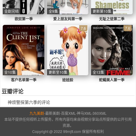
全剧完结
全9集
更新第10集
欲奴第一季
爱上朋友妈第一季
无耻之徒第二季
7.6
7.6
全10集
更新至10集
全13集
客户名单第一季
娃娃脸
蛇蝎美人第一季
豆瓣评论
神烦警探第六季的评论
九九美剧
-
最新美剧
-
百度XML
-
神马XML
-
360XML
本站不提供任何视听上传服务，所有内容均来自视频分享站点所提供的公开引用
资源。
Copyright @ 2022 99mjtt.com 保留所有权利