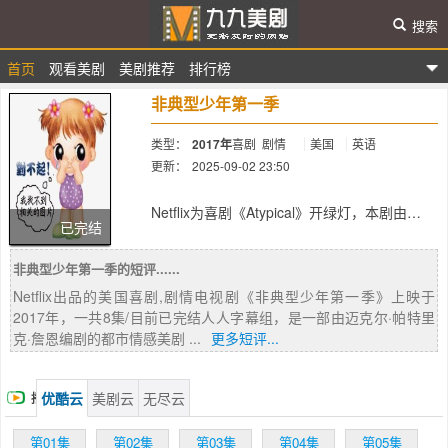
搜索
首页
观看美剧
美剧推荐
排行榜
九九美剧
非典型少年第一季
类型：
2017年
喜剧
剧情
美国
英语
更新：
2025-09-02 23:50
简介：
Netflix为喜剧《Atypical》开绿灯，本剧由
已完结
Robia Rashid和Seth Gordon制作执导，
Jennifer Jason Leigh、Keir Gilchrist和
非典型少年第一季的短评......
Michael Rapaport加盟出演，将于今年晚些时
候在洛杉矶开始制作。 本剧由R ashid创作编
Netflix出品的美国喜剧,剧情电视剧《非典型少年第一季》上映于
剧18岁的自闭症患者Sam（Gilchrist 饰）找寻
2017年，一共8集/目前已完结人人字幕组，是一部由迈克尔·帕特里
爱和独立的故事。他有趣但痛苦的自我发现之
克·詹恩编剧的都市情感美剧 ...
更多短评...
旅让他的家庭重新思考人生：什么才叫正常？
Leigh饰演他的母亲Elsa，她也在她的自我发现
旅途中；Rapaport饰演他的父亲Doug。
优酷云
美剧云
无尽云
播
Brigette Lundy-Paine饰演Sam的妹妹Casey，
Amy Okuda饰演Sam的治疗师Julia。 Gordon
放
第01集
第02集
第03集
第04集
第05集