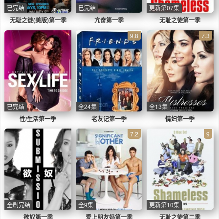
已完结
已完结
更新第07集
无耻之徒(美版)第一季
亢奋第一季
无耻之徒第一季
9.8
7.3
已完结
全24集
全13集
性/生活第一季
老友记第一季
情妇第一季
7.2
9
全剧完结
全9集
更新第10集
欲奴第一季
爱上朋友妈第一季
无耻之徒第二季