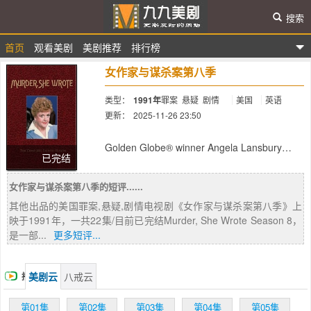
搜索
首页
观看美剧
美剧推荐
排行榜
九九美剧
女作家与谋杀案第八季
类型：
1991年
罪案
悬疑
剧情
美国
英语
更新：
2025-11-26 23:50
简介：
Golden Globe® winner Angela Lansbury
已完结
returns as mystery writer Jessica Fletcher,
and more people are turning up dead
女作家与谋杀案第八季的短评......
wherever she ventures. But, Jessica is the
only one clever enough to read between the
其他出品的美国罪案,悬疑,剧情电视剧《女作家与谋杀案第八季》上
lines and see the clues nobody knew were
映于1991年，一共22集/目前已完结Murder, She Wrote Season 8，
there.
是一部...
更多短评...
美剧云
八戒云
播
放
第01集
第02集
第03集
第04集
第05集