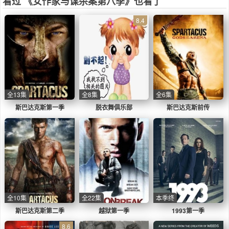
看过 《女作家与谋杀案第八季》也看了
8.4
全13集
全8集
全6集
斯巴达克斯第一季
脱衣舞俱乐部
斯巴达克斯前传
全10集
全22集
本季终
斯巴达克斯第二季
越狱第一季
1993第一季
8.6