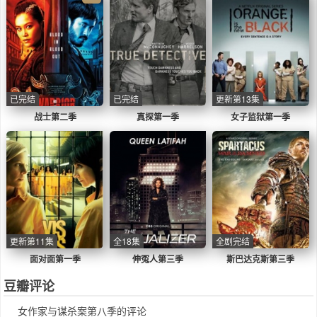
已完结
已完结
更新第13集
战士第二季
真探第一季
女子监狱第一季
更新第11集
全18集
全剧完结
面对面第一季
伸冤人第三季
斯巴达克斯第三季
豆瓣评论
女作家与谋杀案第八季的评论