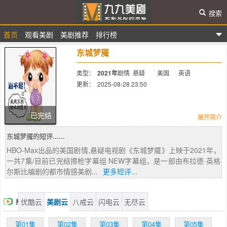
搜索
首页
观看美剧
美剧推荐
排行榜
九九美剧
东城梦魇
类型：
2021年
剧情
悬疑
美国
英语
更新：
2025-08-28 23:50
简介：
已完结
展开简介
东城梦魇的短评......
温丝莱特饰演的马雷·希恩是一名住在宾夕法尼
HBO-Max出品的美国剧情,悬疑电视剧《东城梦魇》上映于2021年，
亚州小镇上的侦探，她的生活因调查一起当地
一共7集/目前已完结擦枪字幕组 NEW字幕组，是一部由布拉德·英格
谋杀案而分崩离析。皮尔斯饰演的理查德·瑞
尔斯比编剧的都市情感美剧...
更多短评...
安，是一位造访小镇的写作教授，25年前他写
了一部登峰造极的小说，获得了美国国家图书
奖，只是他从未实现自己早年的承诺。
优酷云
美剧云
八戒云
闪电云
无尽云
播
放
第01集
第02集
第03集
第04集
第05集