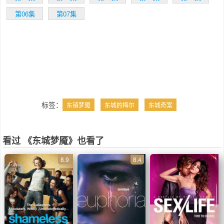
第06集
第07集
标签：
东镇梦魇
东城的梅尔
东城奇案
看过 《东城梦魇》也看了
8.9
8.4