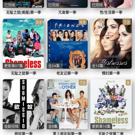
已完结
已完结
已完结
无耻之徒(美版)第一季
亢奋第一季
性/生活第一季
8.9
9.8
7.3
更新第07集
全24集
全13集
无耻之徒第一季
老友记第一季
情妇第一季
7.2
9
全剧完结
全9集
更新第10集
欲奴第一季
爱上朋友妈第一季
无耻之徒第二季