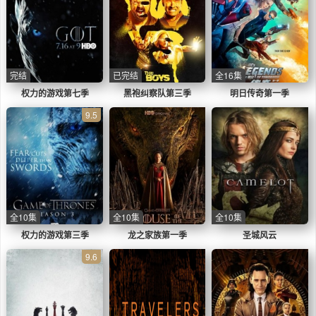
完结
已完结
全16集
权力的游戏第七季
黑袍纠察队第三季
明日传奇第一季
9.5
全10集
全10集
全10集
权力的游戏第三季
龙之家族第一季
圣城风云
9.6