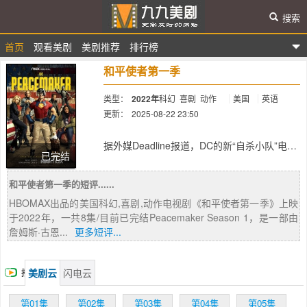
搜索
首页
观看美剧
美剧推荐
排行榜
九九美剧
和平使者第一季
类型：
2022年
科幻
喜剧
动作
美国
英语
更新：
2025-08-22 23:50
简介：
据外媒Deadline报道，DC的新“自杀小队”电影
已完结
《X特遣队：全员集结》将推出一部衍生剧
《和平使者》，以片中约翰·塞纳饰演的“和平
和平使者第一季的短评......
使者”为主角，是部动作冒险喜剧。
HBOMAX出品的美国科幻,喜剧,动作电视剧《和平使者第一季》上映
于2022年，一共8集/目前已完结Peacemaker Season 1，是一部由
詹姆斯·古恩...
更多短评...
美剧云
闪电云
播
放
第01集
第02集
第03集
第04集
第05集