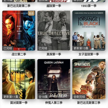
斯巴达克斯第二季
越狱第一季
1993第一季
8.6
已完结
已完结
更新第13集
战士第二季
真探第一季
女子监狱第一季
更新第11集
全18集
全剧完结
面对面第一季
伸冤人第三季
斯巴达克斯第三季