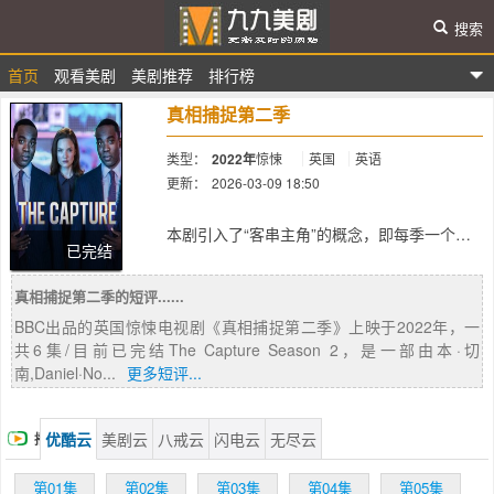
搜索
首页
观看美剧
美剧推荐
排行榜
九九美剧
真相捕捉第二季
类型：
2022年
惊悚
英国
英语
更新：
2026-03-09 18:50
简介：
本剧引入了“客串主角”的概念，即每季一个女
已完结
主以外的新主角。第一季的Callum Turner不会
回归。新季将再次质疑眼见是否一定为实。英
真相捕捉第二季的短评......
国正遭受围攻：被黑客攻击的新闻动态推送、
被操纵的媒体，以及政治中出现的干涉。在英
BBC出品的英国惊悚电视剧《真相捕捉第二季》上映于2022年，一
国「校正」部门站稳脚跟的Rachel Carey高级
共6集/目前已完结The Capture Season 2，是一部由本·切
督察，发现自己正处于一场新的阴谋之中，面
南,Daniel·No...
更多短评...
临着一个新的目标。可是，当她甚至不能信任
自己最亲近的同事时，又要如何解决这起案件
呢？相较第一季的监控问题，情况更加恶化。
优酷云
美剧云
八戒云
闪电云
无尽云
播
故事将讲述“隐形”杀手、深度伪造科技的可怕
崛起、政府与大型科技公司之间日益紧张的关
放
第01集
第02集
第03集
第04集
第05集