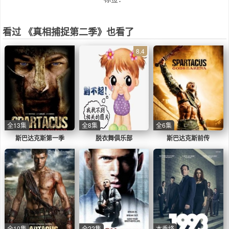
看过 《真相捕捉第二季》也看了
8.4
全13集
全8集
全6集
斯巴达克斯第一季
脱衣舞俱乐部
斯巴达克斯前传
全10集
全22集
本季终