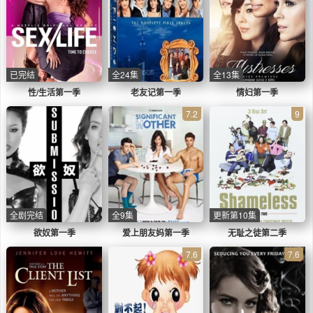
已完结
全24集
全13集
性/生活第一季
老友记第一季
情妇第一季
7.2
9
全剧完结
全9集
更新第10集
欲奴第一季
爱上朋友妈第一季
无耻之徒第二季
7.6
7.6