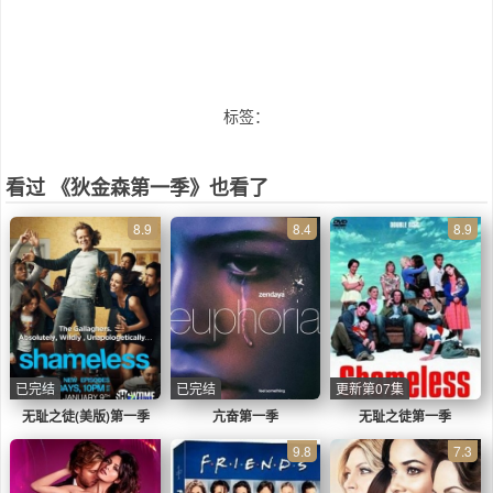
标签：
看过 《狄金森第一季》也看了
8.9
8.4
8.9
已完结
已完结
更新第07集
无耻之徒(美版)第一季
亢奋第一季
无耻之徒第一季
9.8
7.3