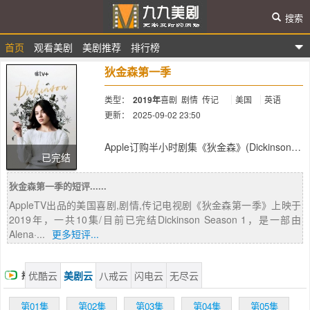
搜索
首页
观看美剧
美剧推荐
排行榜
九九美剧
狄金森第一季
类型：
2019年
喜剧
剧情
传记
美国
英语
更新：
2025-09-02 23:50
简介：
Apple订购半小时剧集《狄金森》(Dickinson，
已完结
暂译)，该剧由海莉·斯坦菲尔德主演，她将在
剧中扮演二十世纪现代主义诗歌先驱之一艾米
狄金森第一季的短评......
莉·狄金森。阿莲娜·史密斯(《婚外情事》)编
剧，大卫·戈登·格林执导。剧集将设定在艾米
AppleTV出品的美国喜剧,剧情,传记电视剧《狄金森第一季》上映于
莉·狄金森生活的时代，故事围绕狄金森家庭，
2019年，一共10集/目前已完结Dickinson Season 1，是一部由
她自我创造诗歌的历程等展开。剧集也将见证
Alena·...
更多短评...
狄金森个人的成长过程。
优酷云
美剧云
八戒云
闪电云
无尽云
播
放
第01集
第02集
第03集
第04集
第05集