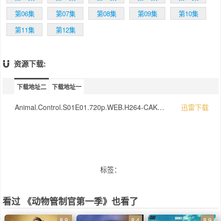
他如此愤世嫉俗和脾气暴躁。在理解动物的方
面，Frank展示了过人的能力；但面对同类…
第06集
第07集
第08集
第09集
第10集
他或许不是那么精通。《疯狂前女友》
第11集
第12集
“Heather”Vella Lovell饰演“Emily”，一个招人
喜欢、但偶尔也会有点迟钝尴尬的动物管制团
队队长。尽管Emily偶尔在工作中不知所措，但
她被自己的队员们深爱着。《喜当爷》“Ravi”
资源下载:
Ravi Patel饰演“Amit Patel”，也同样是团队中
的一员；Amit是个不堪重负的居家型男人，承
下载地址二
下载地址一
担的家庭责任超出了他的预期。他的搭档与他
的生活方式截然不同，彼此可能来自不同的星
Animal.Control.S01E01.720p.WEB.H264-CAKES[rartv]
迅雷下载
球。
标签：
看过 《动物管制官第一季》也看了
8.9
8.4
8.9