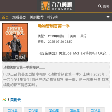
搜索
首页
观看美剧
美剧推荐
排行榜
九九美剧
动物管制官第一季
类型：
2023年
剧情
美国
英语
更新：
2025-07-20 23:50
简介：
《废柴联盟》男主Joel McHale将领衔FOX这
已完结
部半小时工作地点单镜头喜剧。本剧由《穆迪
一家》主创Bob Fisher与Rob Greenberg，
动物管制官第一季的短评......
《全民追女王》编剧Dan Sterling共同打造。
顾名思义，本剧将围绕着一群负责动物管制官
FOX出品的美国剧情电视剧《动物管制官第一季》上映于2023年，
的日常工作和生活展开，所有人都在复杂的工
一共至第1集集/目前已完结动物管制官 第一季，是一部由丹·斯特林
作中认清了一个事实：动物是简单的，而人不
编剧的都市情感美剧 。
是。Joel将在剧中饰演“Frank”，一个固执、古
怪的动物管制官，他或许没有上过大学，但仍
然是房间里最博学的人。作为一名曾经的警
美剧云
播
员，Frank当时试图揭露自己部门的腐败事件
缺最终导致他被解雇。这或许可以解释为什么
放
第01集
第02集
第03集
第04集
第05集