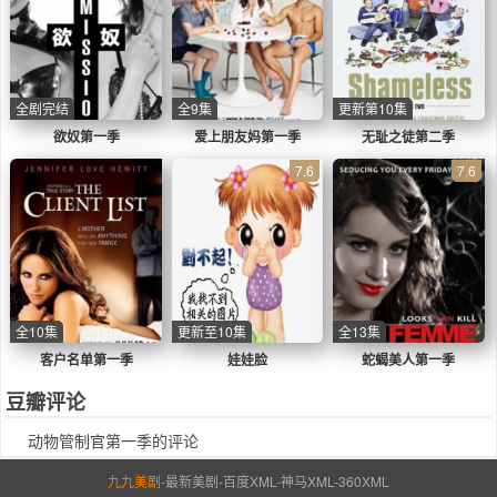
全剧完结
全9集
更新第10集
欲奴第一季
爱上朋友妈第一季
无耻之徒第二季
7.6
7.6
全10集
更新至10集
全13集
客户名单第一季
娃娃脸
蛇蝎美人第一季
豆瓣评论
动物管制官第一季的评论
九九美剧
-
最新美剧
-
百度XML
-
神马XML
-
360XML