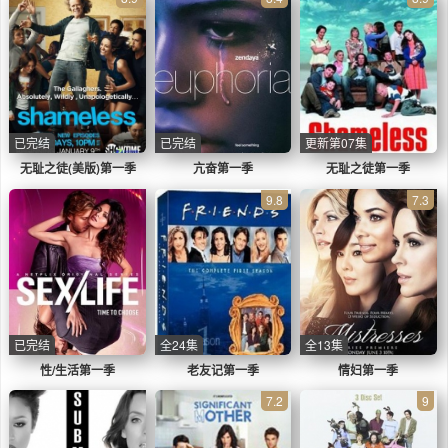
已完结
已完结
更新第07集
无耻之徒(美版)第一季
亢奋第一季
无耻之徒第一季
9.8
7.3
已完结
全24集
全13集
性/生活第一季
老友记第一季
情妇第一季
7.2
9