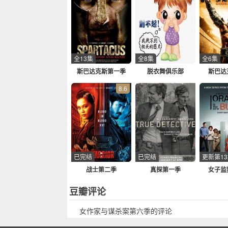
全13集
全8集
全6集
斯巴达克斯第一季
脱衣舞俱乐部
斯巴达
8.6
已完结
已完结
更新第1
战士第二季
真探第一季
女子监
豆瓣评论
女作家与谋杀案第六季的评论