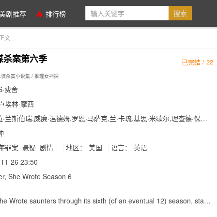
美剧推荐
排行榜
正文
谋杀案第六季
已完结 / 22
谋杀案小说集 / 推理女神探
S·费舍
卢埃林·摩西
·兰斯伯瑞,威廉·温德姆,罗恩·马萨克,兰·卡琉,基思·米歇尔,理查德·保罗,
·弗朗西斯,Deb..
钟
9年
罪案
悬疑
剧情
地区：
美国
语言：
英语
11-26 23:50
r, She Wrote Season 6
e Wrote saunters through its sixth (of an eventual 12) season, star
ry maintains her eternally buoyant and inquisitive air as Jessica