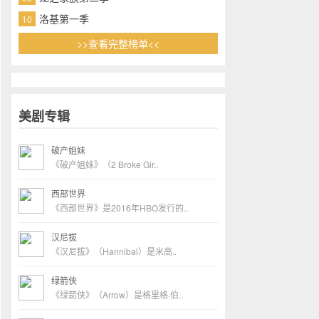
洛基第一季
10
>>查看完整榜单<<
美剧专辑
破产姐妹
《破产姐妹》（2 Broke Gir..
西部世界
《西部世界》是2016年HBO发行的..
汉尼拔
《汉尼拔》（Hannibal）是米高..
绿箭侠
《绿箭侠》（Arrow）是格里格·伯..