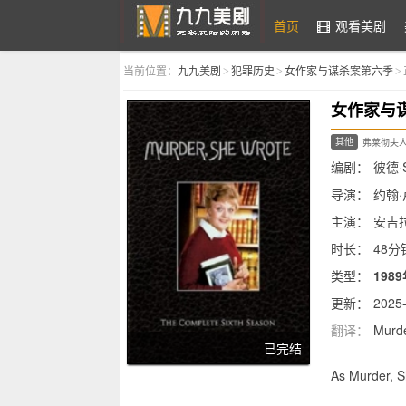
首页
观看美剧
当前位置：
九九美剧
犯罪历史
女作家与谋杀案第六季
>
>
>
九九美剧
女作家与
其他
弗莱彻夫人
编剧：
彼德·
导演：
约翰·
主演：
安吉拉
迈克·霍顿,吉妮
时长：
48分
类型：
198
更新：
2025-
翻译：
Murde
已完结
简介：
As Murder, Sh
Angela Lansbu