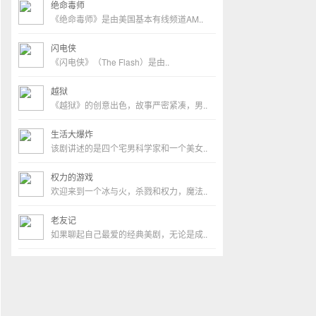
绝命毒师
《绝命毒师》是由美国基本有线频道AM..
闪电侠
《闪电侠》（The Flash）是由..
越狱
《越狱》的创意出色，故事严密紧凑，男..
生活大爆炸
该剧讲述的是四个宅男科学家和一个美女..
权力的游戏
欢迎来到一个冰与火，杀戮和权力，魔法..
老友记
如果聊起自己最爱的经典美剧，无论是成..