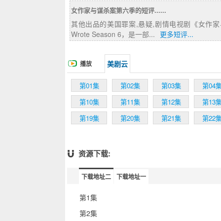
Fletcher, pr
女作家与谋杀案第六季的短评......
investigate 
of high fina
其他出品的美国罪案,悬疑,剧情电视剧《女作家与谋杀
practice of guest det
Wrote Season 6，是一部...
更多短评...
wrote or a tale told a friend, but starring a variety of 
football pla
television c
美剧云
播放
Soap); a stou
homicide cop
第01集
第02集
第03集
第04
Wrote charact
secret agent
第10集
第11集
第12集
第13
hoping to use
第19集
第20集
第21集
第22
from this sea
end. Executi
mysteries ar
charm of star
资源下载:
with Lansbury
rest of the s
下载地址二
下载地址一
stars old (Do
Long Goode), 
第1集
Stiller, The
Tighe, Battl
第2集
celebrities 