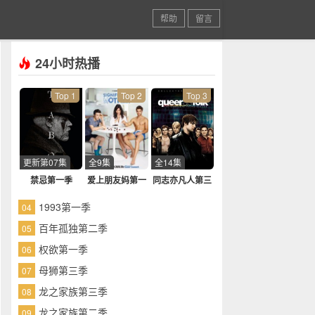
帮助
留言
24小时热播
Top 1
Top 2
Top 3
更新第07集
全9集
全14集
禁忌第一季
爱上朋友妈第一
同志亦凡人第三
季
季
1993第一季
04
百年孤独第二季
05
权欲第一季
06
母狮第三季
07
龙之家族第三季
08
龙之家族第二季
09