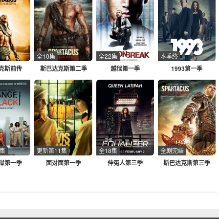
全10集
全22集
本季终
克斯前传
斯巴达克斯第二季
越狱第一季
1993第一季
3集
更新第11集
全18集
全剧完结
狱第一季
面对面第一季
伸冤人第三季
斯巴达克斯第三季