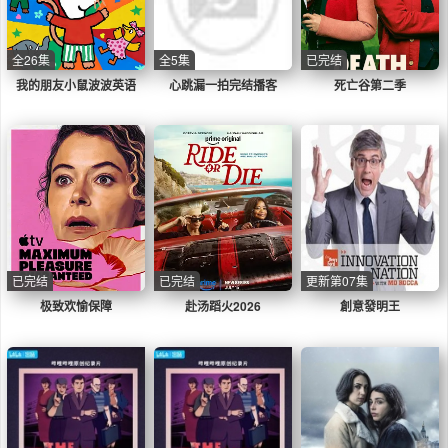
全26集
全5集
已完结
我的朋友小鼠波波英语
心跳漏一拍完结播客
死亡谷第二季
已完结
已完结
更新第07集
极致欢愉保障
赴汤蹈火2026
創意發明王