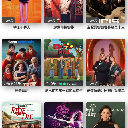
已完结
已完结
已完结
护工不是人
理发师探案集
海军罪案调查处第二十三
季
更新第06集
全10集
已完结
废柴病房
乡巴佬希尔一家的幸福生
爱情盲选：阿根廷篇第二
活第十五季
季