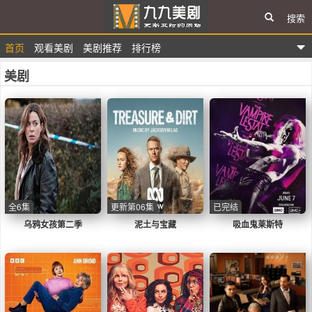
搜索
首页
观看美剧
美剧推荐
排行榜
九九美剧
美剧
全6集
更新第06集
已完结
乌鸦女孩第二季
泥土与宝藏
吸血鬼莱斯特