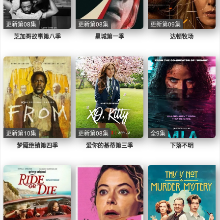
更新第08集
更新第08集
更新第09集
芝加哥故事第八季
星城第一季
达顿牧场
更新第10集
更新第08集
全9集
梦魇绝镇第四季
爱你的基蒂第三季
下落不明