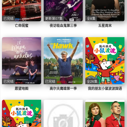
已完结
更新第07集
全8集
亡命闺蜜
夜访吸血鬼第三季
五星周末
已完结
已完结
全26集
愿望地图
高尔夫鹰雄第一季
我的朋友小鼠波波国语