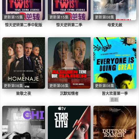
更新第15集
更新第15集
更新第08集
惊天逆转第二季中配版
惊天逆转第二季
母爱无赦
7.2
更新第08集
更新第08集
更新第08集
致敬之夜
沉默知情者
皆大欢喜第一季
喜剧