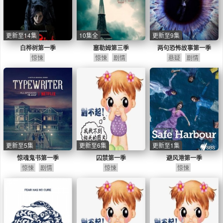
更新至14集
10集全
更新至9集
白桦树第一季
塞勒姆第三季
两句恐怖故事第一季
惊悚
惊悚
剧情
悬疑
剧情
更新至5集
更新至6集
更新至1集
惊魂鬼书第一季
囚禁第一季
避风港第一季
惊悚
剧情
惊悚
惊悚