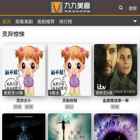
搜索
首页
观看美剧
美剧推荐
排行榜
九九美剧
灵异惊悚
更新至10集
6集全
更新至6集
灵异女仆
灵能校探
金真情迷第一季
惊悚
剧情
奇幻
惊悚