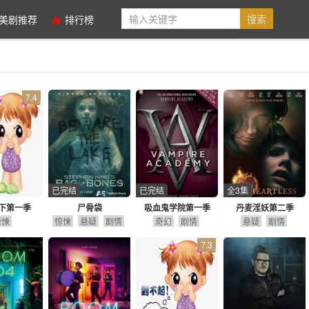
美剧推荐
排行榜
7.4
已完结
已完结
全3集
下第一季
尸骨袋
吸血鬼学院第一季
丹麦淫妖第二季
惊悚
惊悚
悬疑
剧情
奇幻
剧情
悬疑
剧情
7.3