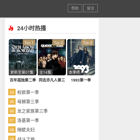
帮助
留言
24小时热播
Top 1
Top 2
Top 3
更新至第07集
全14集
本季终
百年孤独第二季
同志亦凡人第三
1993第一季
季
权欲第一季
04
母狮第三季
05
龙之家族第三季
06
洛基第一季
07
隔壁夫妇
08
战斗之地
09