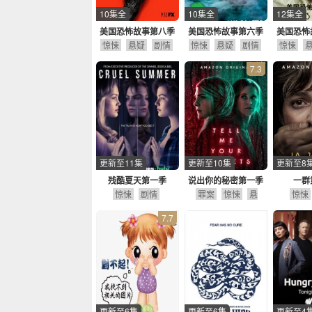
10集全
10集全
12集全
美国恐怖故事第八季
美国恐怖故事第六季
美国恐怖
惊悚
悬疑
剧情
惊悚
悬疑
剧情
惊悚
7.3
更新至11集
更新至10集
更新至8
残酷夏天第一季
说出你的秘密第一季
一群
惊悚
剧情
罪案
惊悚
悬
惊悚
疑
剧情
7.7
更新至6集
更新至6集
更新至4