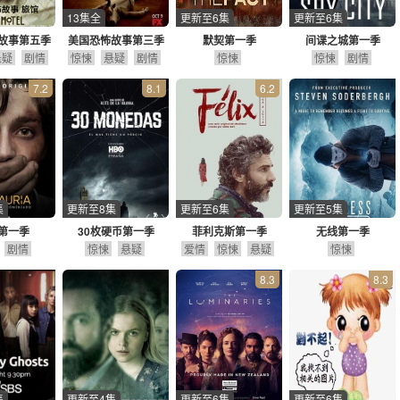
13集全
更新至6集
更新至6集
故事第五季
美国恐怖故事第三季
默契第一季
间谍之城第一季
悬疑
剧情
惊悚
悬疑
剧情
惊悚
惊悚
剧情
7.2
8.1
6.2
集
更新至8集
更新至6集
更新至5集
第一季
30枚硬币第一季
菲利克斯第一季
无线第一季
剧情
惊悚
悬疑
爱情
惊悚
悬疑
惊悚
8.3
8.3
集
更新至4集
更新至6集
更新至6集