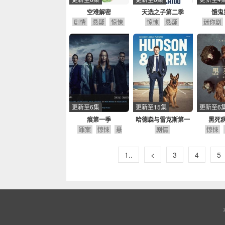
空难解密
天选之子第二季
饿鬼
剧情
悬疑
惊悚
惊悚
悬疑
迷你剧
更新至6集
更新至15集
更新至6
痕第一季
哈德森与雷克斯第一
黑死
罪案
惊悚
悬
剧情
季
惊悚
疑
剧情
史
1..
<
3
4
5