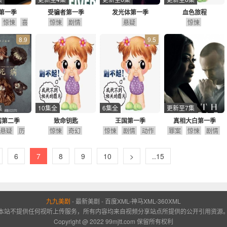
第一季
受骗者第一季
发光体第一季
血色旅程
惊悚
喜
惊悚
剧情
悬疑
惊悚
剧
8.9
9.5
集
10集全
6集全
更新至7集
病第二季
致命钥匙
王国第一季
真相大白第一季
悬疑
历
惊悚
奇幻
惊悚
剧情
动作
罪案
惊悚
剧情
剧情
6
7
8
9
10
>
..15
九九美剧
-
最新美剧
-
百度XML
-
神马XML
-
360XML
本站不提供任何视听上传服务，所有内容均来自视频分享站点所提供的公开引用资源
Copyright @ 2022 99mjtt.com 保留所有权利