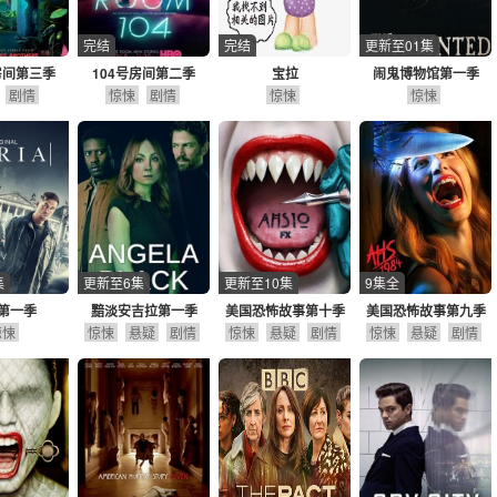
完结
完结
更新至01集
房间第三季
104号房间第二季
宝拉
闹鬼博物馆第一季
剧情
惊悚
剧情
惊悚
惊悚
集
更新至6集
更新至10集
9集全
第一季
黯淡安吉拉第一季
美国恐怖故事第十季
美国恐怖故事第九季
惊悚
惊悚
悬疑
剧情
惊悚
悬疑
剧情
惊悚
悬疑
剧情