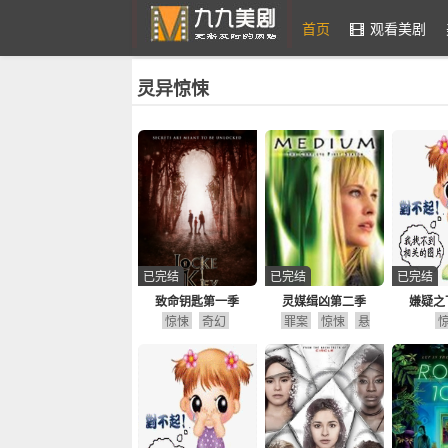
首页
观看美剧
灵异惊悚
九九美剧
已完结
已完结
已完结
致命钥匙第一季
灵媒缉凶第二季
嫌疑之
惊悚
奇幻
罪案
惊悚
悬
疑
剧情