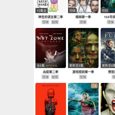
10集全
完结
完结
神圣的谎言第二季
暗网第一季
104号
惊悚
剧情
惊悚
惊悚
全6集
更新至3集
更新至8
血疫第二季
游戏规则第一季
愤怒
惊悚
剧情
惊悚
7.6