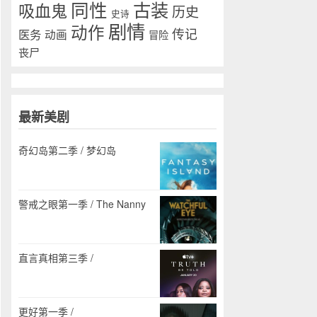
同性
古装
吸血鬼
历史
史诗
剧情
动作
传记
医务
动画
冒险
丧尸
最新美剧
奇幻岛第二季 / 梦幻岛
警戒之眼第一季 / The Nanny
直言真相第三季 /
更好第一季 /