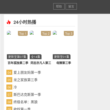
帮助
留言
24小时热播
Top 1
Top 2
Top 3
更新至第07集
全14集
更新至01集
百年孤独第二季
同志亦凡人第三
母狮第三季
季
爱上朋友妈第一季
04
龙之家族第三季
05
冷
06
斯巴达克斯第一季
07
终极名单：黑狼
08
欲奴第一季
09