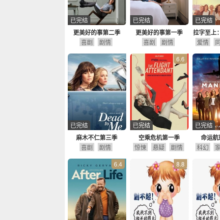
已完结
已完结
已完结
更美好的事第二季
更美好的事第一季
拉字至上
喜剧
剧情
喜剧
剧情
爱情
6.6
已完结
已完结
已完结
麻木不仁第三季
空乘危机第一季
命运航
喜剧
剧情
惊悚
悬疑
剧情
科幻
6.4
8.8