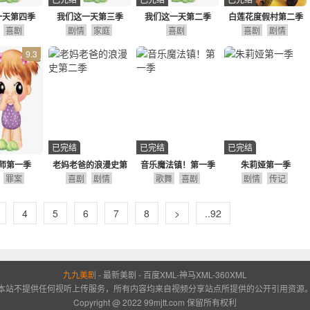
一天第四季
我们这一天第三季
我们这一天第二季
白莲花度假村第二季
喜剧
剧情
家庭
喜剧
喜剧
剧情
9.3
已完结
已完结
已完结
师第一季
老妈老爸的浪漫史第
音乐魔法镇！第一季
朱莉娅第一季
罪案
喜剧
二季
剧情
歌舞
喜剧
剧情
传记
4
5
6
7
8
>
..92
九九美剧
-
最新美剧
-
百度XML
-
神马XML
-
360XML
本站不提供任何视听上传服务，所有内容均来自视频分享站点所提供的公开引用资源
Copyright @ 2022 99mjtt.com 保留所有权利