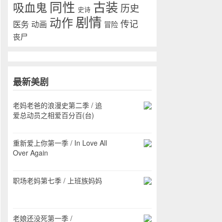
同性
古装
吸血鬼
历史
史诗
剧情
动作
传记
医务
动画
冒险
丧尸
最新美剧
老妈老爸的浪漫史第二季 / 追
爱总动员之相爱百分百(台)
重新爱上你第一季 / In Love All
Over Again
职场老妈第七季 / 上班族妈妈
老娘还没死第一季 /