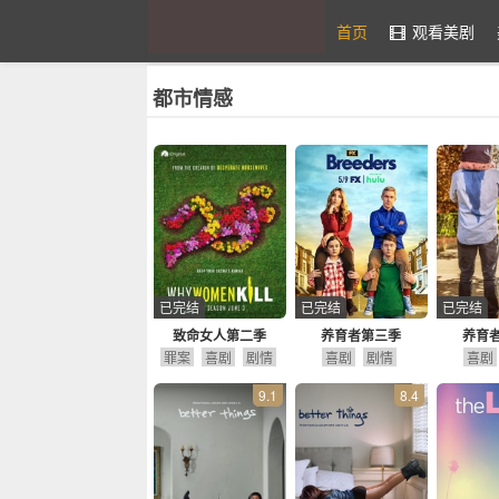
首页
观看美剧
都市情感
九九美剧
已完结
已完结
已完结
致命女人第二季
养育者第三季
养育
罪案
喜剧
剧情
喜剧
剧情
喜剧
9.1
8.4