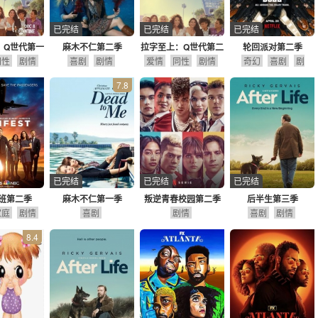
已完结
已完结
已完结
：Q世代第一
麻木不仁第二季
拉字至上：Q世代第二
轮回派对第二季
同性
季
剧情
喜剧
剧情
爱情
同性
季
剧情
奇幻
喜剧
剧
情
冒险
7.8
已完结
已完结
已完结
班第二季
麻木不仁第一季
叛逆青春校园第二季
后半生第三季
家庭
剧情
喜剧
剧情
喜剧
剧情
8.4