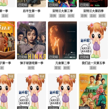
已完结
已完结
已完结
第一季
后半生第一季
亚特兰大第三季
亚特兰大第四季
喜剧
喜剧
歌舞
喜剧
剧情
歌舞
喜剧
剧情
9.8
已完结
已完结
已完结
子第一季
弹子球游戏第一季
亢奋第二季
我们这一天第五季
喜剧
剧情
罪案
剧情
喜剧
9.6
9.4
9.5
已完结
已完结
已完结