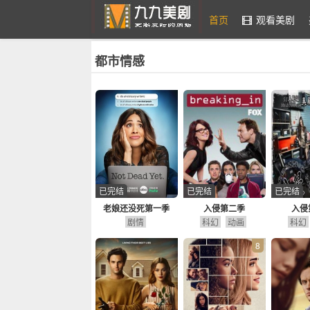
首页
观看美剧
都市情感
九九美剧
已完结
已完结
已完结
老娘还没死第一季
入侵第二季
入侵
剧情
科幻
动画
科幻
8