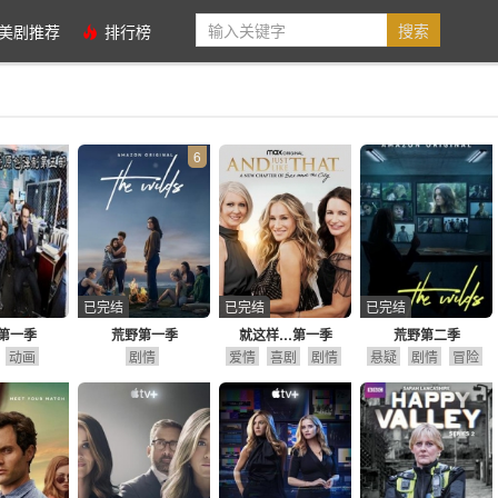
美剧推荐
排行榜
6
已完结
已完结
已完结
第一季
荒野第一季
就这样…第一季
荒野第二季
动画
剧情
爱情
喜剧
剧情
悬疑
剧情
冒险