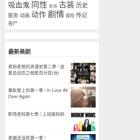
同性
古装
吸血鬼
历史
史诗
剧情
动作
传记
医务
动画
冒险
丧尸
最新美剧
老妈老爸的浪漫史第二季 / 追
爱总动员之相爱百分百(台)
重新爱上你第一季 / In Love All
Over Again
职场老妈第七季 / 上班族妈妈
老娘还没死第一季 /