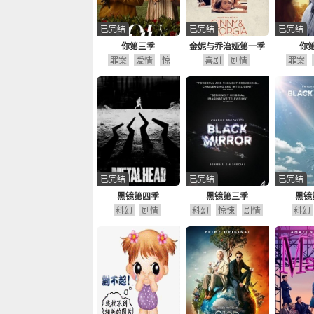
已完结
已完结
已完结
你第三季
金妮与乔治娅第一季
你
罪案
爱情
惊
喜剧
剧情
罪案
悚
剧情
悚
已完结
已完结
已完结
黑镜第四季
黑镜第三季
黑镜
科幻
剧情
科幻
惊悚
剧情
科幻