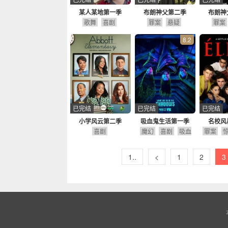
某人某地第一季
布朗神父第二季
布朗神
歌舞
喜剧
罪案
悬疑
罪案
8.2
已完结
已完结
已完结
小学风云第二季
吸血鬼生活第一季
名校风
喜剧
魔幻
喜剧
吸血
罪案
鬼
剧情
1..
<
1
2
3