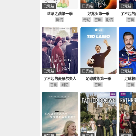
已完结
已完结
已完结
继承之战第一季
好兆头第一季
了不起的
剧情
奇幻
喜剧
剧情
喜剧
第
9
已完结
已完结
已完结
了不起的麦瑟尔夫人
足球教练第一季
足球教
喜剧
第一季
剧情
喜剧
喜剧
已完结
已完结
已完结