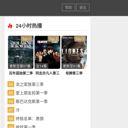
帮助
留言
24小时热播
Top 1
Top 2
Top 3
更新至第07集
全14集
更新至01集
百年孤独第二季
同志亦凡人第三
母狮第三季
季
龙之家族第三季
04
爱上朋友妈第一季
05
斯巴达克斯第一季
06
冷
07
终极名单：黑狼
08
欲奴第一季
09