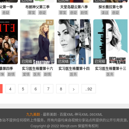
父第一季
布朗神父第三季
天堂岛疑云第八季
探长薇拉第七季
悬疑
罪案
悬疑
罪案
悬疑
剧情
谍战
悬疑
8.7
已完结
已完结
已完结
暴第四季
实习医生格蕾第十六
实习医生格蕾第十四
实习医生格蕾第十三
惊悚
剧情
爱情
医务
季
剧情
医务
季
医务
季
4
5
6
7
8
>
..92
九九美剧
-
最新美剧
-
百度XML
-
神马XML
-
360XML
本站不提供任何视听上传服务，所有内容均来自视频分享站点所提供的公开引用资源
Copyright @ 2022 99mjtt.com 保留所有权利