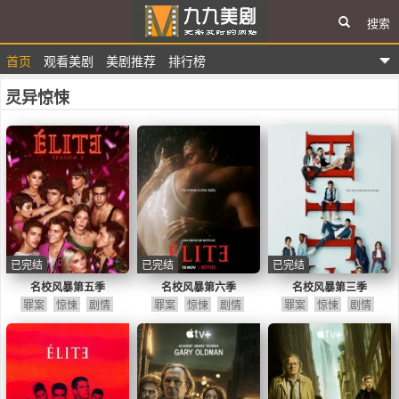
搜索
首页
观看美剧
美剧推荐
排行榜
九九美剧
灵异惊悚
已完结
已完结
已完结
名校风暴第五季
名校风暴第六季
名校风暴第三季
罪案
惊悚
剧情
罪案
惊悚
剧情
罪案
惊悚
剧情