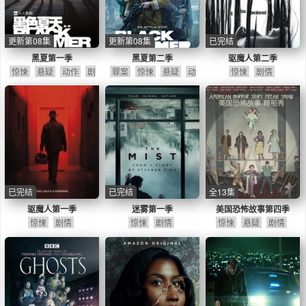
更新第08集
更新第08集
已完结
黑夏第一季
黑夏第二季
驱魔人第二季
惊悚
悬疑
动作
剧
罪案
惊悚
悬疑
动
惊悚
剧情
情
作
已完结
已完结
全13集
驱魔人第一季
迷雾第一季
美国恐怖故事第四季
惊悚
剧情
惊悚
剧情
惊悚
悬疑
剧情