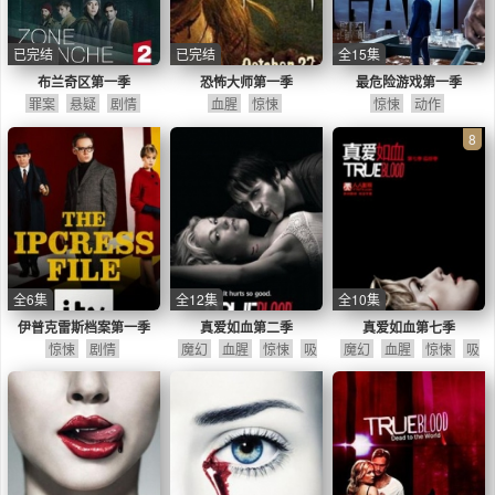
已完结
已完结
全15集
布兰奇区第一季
恐怖大师第一季
最危险游戏第一季
罪案
悬疑
剧情
血腥
惊悚
惊悚
动作
8
全6集
全12集
全10集
伊普克雷斯档案第一季
真爱如血第二季
真爱如血第七季
惊悚
剧情
魔幻
血腥
惊悚
吸
魔幻
血腥
惊悚
吸
血鬼
同性
剧情
血鬼
同性
剧情