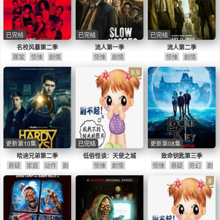
已完结
已完结
已完结
名校风暴第二季
流人第一季
流人第二季
罪案
惊悚
剧情
惊悚
剧情
惊悚
剧情
8.9
更新第10集
已完结
更新第08集
哈迪兄弟第二季
低俗怪谈：天使之城
致命钥匙第三季
悬疑
家庭
动作
剧
惊悚
剧情
惊悚
悬疑
奇幻
剧
情
情
8