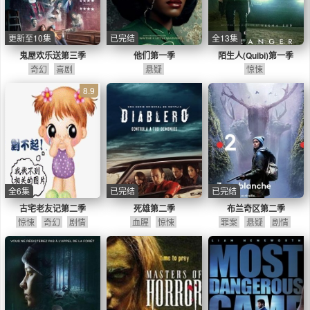
更新至10集
已完结
全13集
鬼屋欢乐送第三季
他们第一季
陌生人(Quibi)第一季
奇幻
喜剧
悬疑
惊悚
8.9
全6集
已完结
已完结
古宅老友记第二季
死雄第二季
布兰奇区第二季
惊悚
奇幻
剧情
血腥
惊悚
罪案
悬疑
剧情